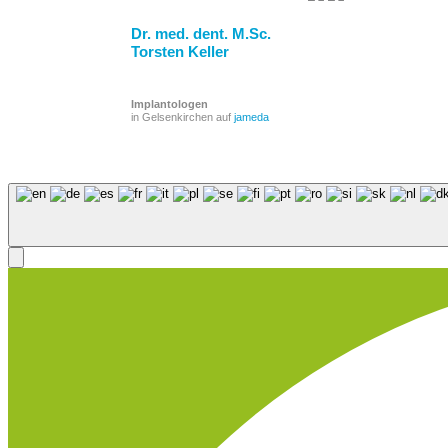
Dr. med. dent. M.Sc.
Torsten Keller
Implantologen
in Gelsenkirchen auf
jameda