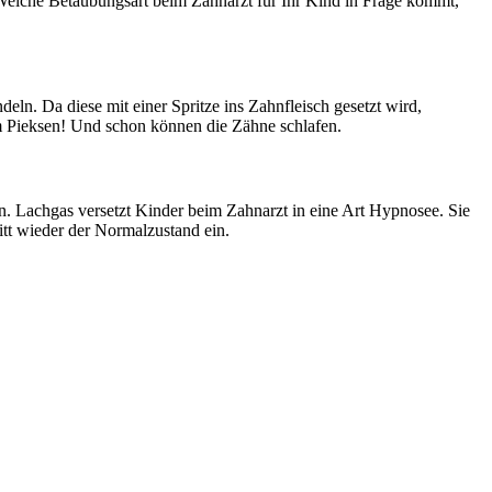
Welche Betäubungsart beim Zahnarzt für Ihr Kind in Frage kommt,
eln. Da diese mit einer Spritze ins Zahnfleisch gesetzt wird,
im Pieksen! Und schon können die Zähne schlafen.
n. Lachgas versetzt Kinder beim Zahnarzt in eine Art Hypnosee. Sie
itt wieder der Normalzustand ein.