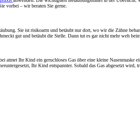
praxis
anwenden. Die wichtigsten Betäubungsmittel in der Übersicht. 
e vorbei – wir beraten Sie gerne.
äubung. Sie ist risikoarm und betäubt nur dort, wo wir die Zähne behand
schmeckt gut und betäubt die Stelle. Dann tut es gar nicht mehr weh be
ei atmet Ihr Kind ein geruchloses Gas über eine kleine Nasenmaske ei
untergesetzt, Ihr Kind entspannter. Sobald das Gas abgesetzt wird, tr