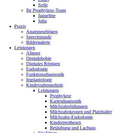
Sofie
Ihr Prophylaxe-Team
Jaqueline
Julia
Praxis
Anamnesebögen
Sprechstunde
Bildergalerie
Leistungen
Aligner
Dentalphobie
Digitales Röntgen
Endodontie
Funktionsdiagnostik
Implantologie
Kinderzahnmedizin
Leistungen
Prophylaxe
Kariesdiagnostik
Milchzahnfüllungen
Milchzahnkronen und Platzhalter
Milchzahn-Endodontie
Kinderprothesen
Betäubung und Lachgas