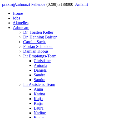
praxis@zahnarzt-keller.de
(0209) 3188000
Anfahrt
Home
Jobs
Aktuelles
Zahnteam
Dr. Torsten Keller
Dr. Henning Balster
Carolin Sachs
Florian Schneider
Damian Kobus
Ihr Empfangs-Team
Christiane
Antonia
Daniela
Sandra
Sandra
Ihr Assistenz-Team
Anna
Karina
Katja
Katja
Laura
Nadine
Emily