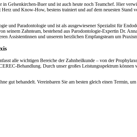
r in Gelsenkirchen-Buer und ist auch heute noch Teamchef. Hier verwirkl
Herz und Know-How, bestens trainiert und auf dem neuesten Stand von
logie und Paradontologie und ist als ausgewiesener Spezialist für Endo
n seinem Zahnteam, bestehend aus Parodontologie-Expertin Dr. Anna 
eren Assistentinnen und unserem herzlichen Empfangsteam um Praxisma
xis
fasst alle wichtigen Bereiche der Zahnheilkunde – von der Prophylaxe
r CEREC-Behandlung. Durch unser großes Leistungsspektrum können w
ne gut behandelt. Vereinbaren Sie am besten gleich einen Termin, um 