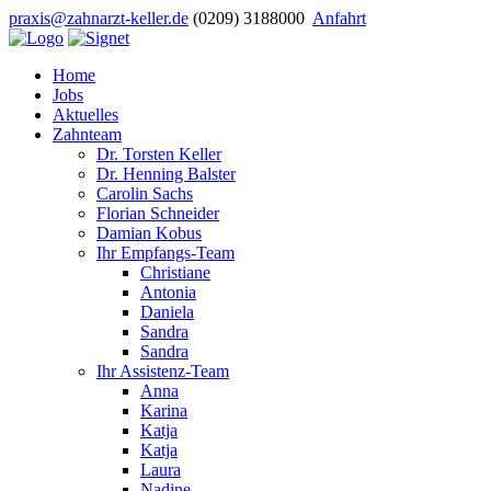
praxis@zahnarzt-keller.de
(0209) 3188000
Anfahrt
Home
Jobs
Aktuelles
Zahnteam
Dr. Torsten Keller
Dr. Henning Balster
Carolin Sachs
Florian Schneider
Damian Kobus
Ihr Empfangs-Team
Christiane
Antonia
Daniela
Sandra
Sandra
Ihr Assistenz-Team
Anna
Karina
Katja
Katja
Laura
Nadine