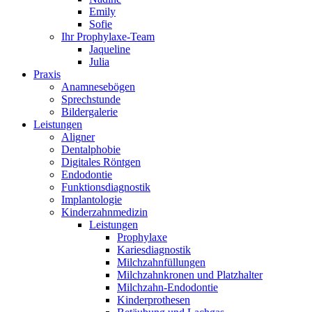
Emily
Sofie
Ihr Prophylaxe-Team
Jaqueline
Julia
Praxis
Anamnesebögen
Sprechstunde
Bildergalerie
Leistungen
Aligner
Dentalphobie
Digitales Röntgen
Endodontie
Funktionsdiagnostik
Implantologie
Kinderzahnmedizin
Leistungen
Prophylaxe
Kariesdiagnostik
Milchzahnfüllungen
Milchzahnkronen und Platzhalter
Milchzahn-Endodontie
Kinderprothesen