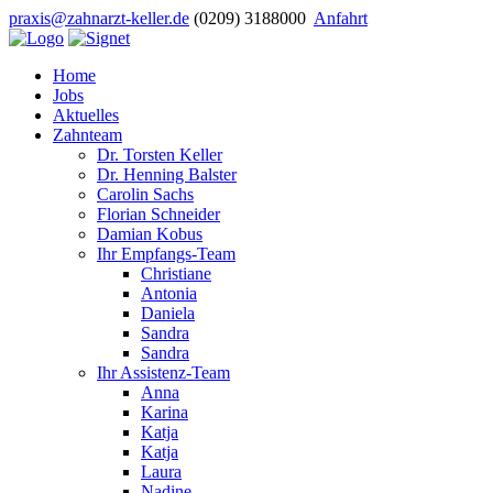
praxis@zahnarzt-keller.de
(0209) 3188000
Anfahrt
Home
Jobs
Aktuelles
Zahnteam
Dr. Torsten Keller
Dr. Henning Balster
Carolin Sachs
Florian Schneider
Damian Kobus
Ihr Empfangs-Team
Christiane
Antonia
Daniela
Sandra
Sandra
Ihr Assistenz-Team
Anna
Karina
Katja
Katja
Laura
Nadine