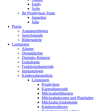
Emily
Sofie
Ihr Prophylaxe-Team
Jaqueline
Julia
Praxis
Anamnesebögen
Sprechstunde
Bildergalerie
Leistungen
Aligner
Dentalphobie
Digitales Röntgen
Endodontie
Funktionsdiagnostik
Implantologie
Kinderzahnmedizin
Leistungen
Prophylaxe
Kariesdiagnostik
Milchzahnfüllungen
Milchzahnkronen und Platzhalter
Milchzahn-Endodontie
Kinderprothesen