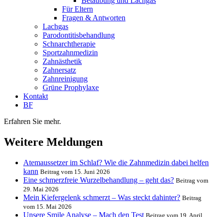
Betäubung und Lachgas
Für Eltern
Fragen & Antworten
Lachgas
Parodontitisbehandlung
Schnarchtherapie
Sportzahnmedizin
Zahnästhetik
Zahnersatz
Zahnreinigung
Grüne Prophylaxe
Kontakt
BF
Erfahren Sie mehr.
Weitere Meldungen
Atemaussetzer im Schlaf? Wie die Zahnmedizin dabei helfen
kann
Beitrag vom 15. Juni 2026
Eine schmerzfreie Wurzelbehandlung – geht das?
Beitrag vom
29. Mai 2026
Mein Kiefergelenk schmerzt – Was steckt dahinter?
Beitrag
vom 15. Mai 2026
Unsere Smile Analyse – Mach den Test
Beitrag vom 19. April