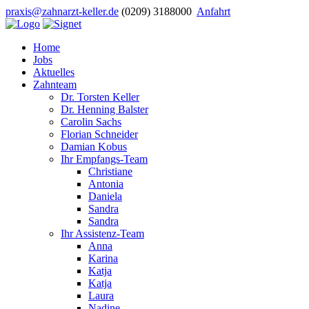
praxis@zahnarzt-keller.de
(0209) 3188000
Anfahrt
Home
Jobs
Aktuelles
Zahnteam
Dr. Torsten Keller
Dr. Henning Balster
Carolin Sachs
Florian Schneider
Damian Kobus
Ihr Empfangs-Team
Christiane
Antonia
Daniela
Sandra
Sandra
Ihr Assistenz-Team
Anna
Karina
Katja
Katja
Laura
Nadine