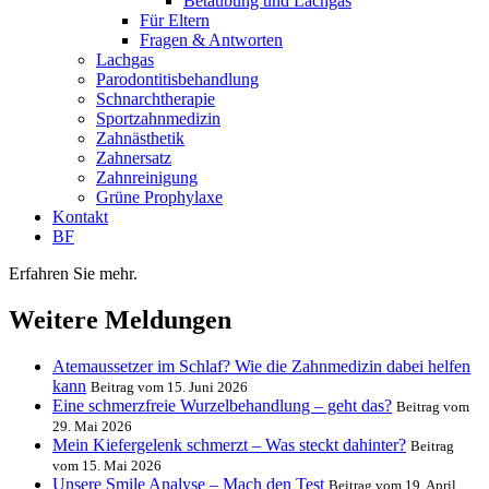
Betäubung und Lachgas
Für Eltern
Fragen & Antworten
Lachgas
Parodontitisbehandlung
Schnarchtherapie
Sportzahnmedizin
Zahnästhetik
Zahnersatz
Zahnreinigung
Grüne Prophylaxe
Kontakt
BF
Erfahren Sie mehr.
Weitere Meldungen
Atemaussetzer im Schlaf? Wie die Zahnmedizin dabei helfen
kann
Beitrag vom 15. Juni 2026
Eine schmerzfreie Wurzelbehandlung – geht das?
Beitrag vom
29. Mai 2026
Mein Kiefergelenk schmerzt – Was steckt dahinter?
Beitrag
vom 15. Mai 2026
Unsere Smile Analyse – Mach den Test
Beitrag vom 19. April