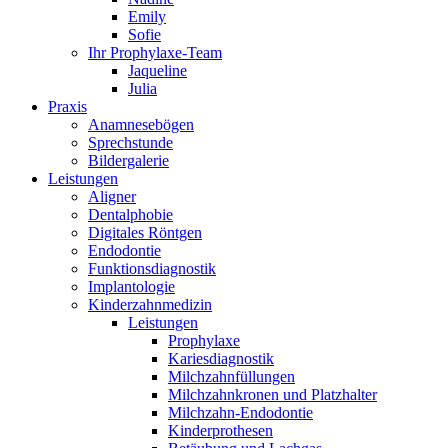
Emily
Sofie
Ihr Prophylaxe-Team
Jaqueline
Julia
Praxis
Anamnesebögen
Sprechstunde
Bildergalerie
Leistungen
Aligner
Dentalphobie
Digitales Röntgen
Endodontie
Funktionsdiagnostik
Implantologie
Kinderzahnmedizin
Leistungen
Prophylaxe
Kariesdiagnostik
Milchzahnfüllungen
Milchzahnkronen und Platzhalter
Milchzahn-Endodontie
Kinderprothesen